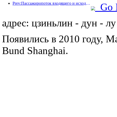
Prev:Пассажиропоток входящего и исходящего пассажиров аэропорта Шэньчжэня резко возрастает во время летних каникул, и многие иностранные авиакомпании увеличивают число своих маршрутов в Китае
Go 
адрес: цзиньлин - дун - лу
Появились в 2010 году, Ma
Bund Shanghai.