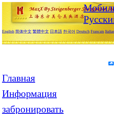
Мобиль
Русски
English
简体中文
繁體中文
日本語
한국어
Deutsch
Français
Itali
Главная
Информация
забронировать