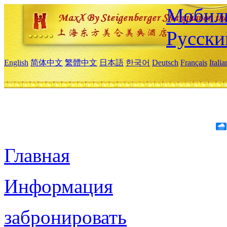
Мобиль
Русски
English
简体中文
繁體中文
日本語
한국어
Deutsch
Français
Itali
Главная
Информация
забронировать