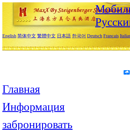
Мобиль
Русски
English
简体中文
繁體中文
日本語
한국어
Deutsch
Français
Itali
Главная
Информация
забронировать