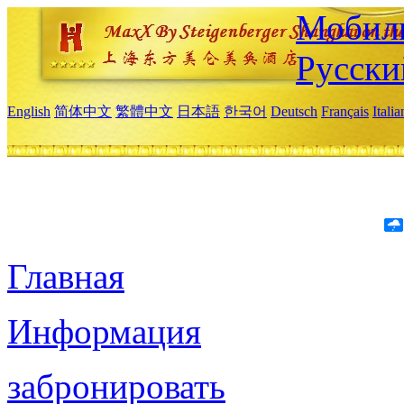
Мобиль
Русски
English
简体中文
繁體中文
日本語
한국어
Deutsch
Français
Itali
Главная
Информация
забронировать