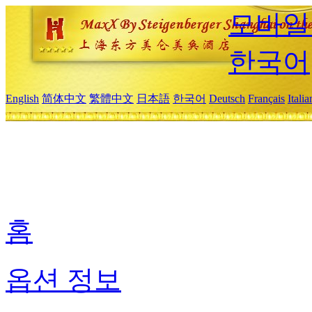
모바일
한국어
English
简体中文
繁體中文
日本語
한국어
Deutsch
Français
Itali
홈
옵션 정보