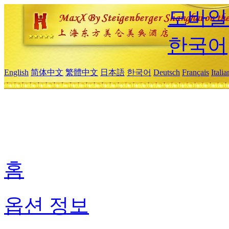
모바일
한국어
English
简体中文
繁體中文
日本語
한국어
Deutsch
Français
Itali
홈
옵션 정보