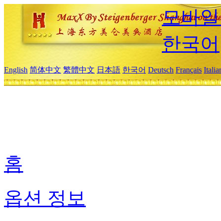
모바일
한국어
English
简体中文
繁體中文
日本語
한국어
Deutsch
Français
Itali
홈
옵션 정보