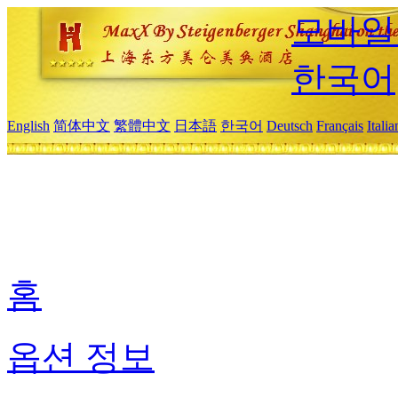
모바일
한국어
English
简体中文
繁體中文
日本語
한국어
Deutsch
Français
Itali
홈
옵션 정보