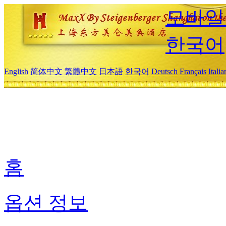
모바일
한국어
English
简体中文
繁體中文
日本語
한국어
Deutsch
Français
Itali
홈
옵션 정보