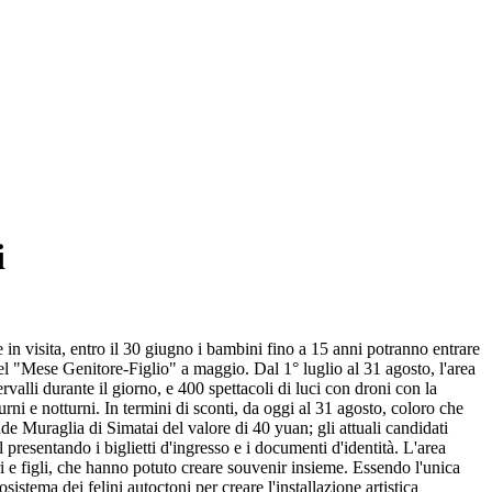
i
e in visita, entro il 30 giugno i bambini fino a 15 anni potranno entrare
l "Mese Genitore-Figlio" a maggio. Dal 1° luglio al 31 agosto, l'area
alli durante il giorno, e 400 spettacoli di luci con droni con la
rni e notturni. In termini di sconti, da oggi al 31 agosto, coloro che
de Muraglia di Simatai del valore di 40 yuan; gli attuali candidati
 presentando i biglietti d'ingresso e i documenti d'identità. L'area
i e figli, che hanno potuto creare souvenir insieme. Essendo l'unica
tema dei felini autoctoni per creare l'installazione artistica