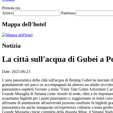
Prenota ora
Arrivo:
Partenza:
Mappa dell'hotel
Notizia
La città sull'acqua di Gubei a Pe
Date: 2025-06-23
L'area panoramica della città sull'acqua di Beijing Gubei ha lanciato da 
gratuitamente nel parco se accompagnati da almeno un adulto (eccetto 
panoramica ospiterà l'evento a tema "Fairy Tale Gubei Adventure Carniva
Grande Muraglia di Simatai come sfondo di notte, oltre a tre importanti 
acquistano biglietti per i punti panoramici o soggiornano in hotel conv
all'esame di ammissione all'università possono usufruire di biglietti gr
panoramica ha anche inaugurato un'esperienza culinaria a tema genitori
Grande Muraglia cinese completa della dinastia Ming, il Simatai Night T