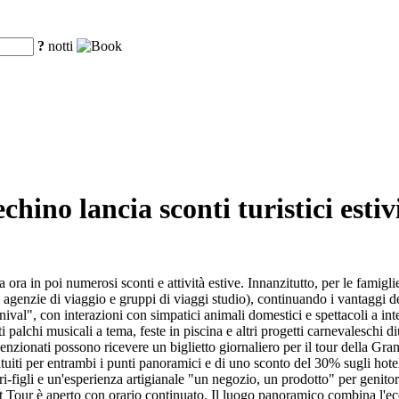
?
notti
chino lancia sconti turistici estiv
ora in poi numerosi sconti e attività estive. Innanzitutto, per le famigli
agenzie di viaggio e gruppi di viaggi studio), continuando i vantaggi de
l", con interazioni con simpatici animali domestici e spettacoli a interv
palchi musicali a tema, feste in piscina e altri progetti carnevaleschi diu
enzionati possono ricevere un biglietto giornaliero per il tour della Gran
atuiti per entrambi i punti panoramici e di uno sconto del 30% sugli hotel
-figli e un'esperienza artigianale "un negozio, un prodotto" per genitor
our è aperto con orario continuato. Il luogo panoramico combina l'ecosis