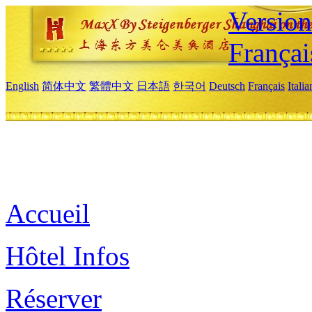
Versio
Françai
English
简体中文
繁體中文
日本語
한국어
Deutsch
Français
Itali
Accueil
Hôtel Infos
Réserver