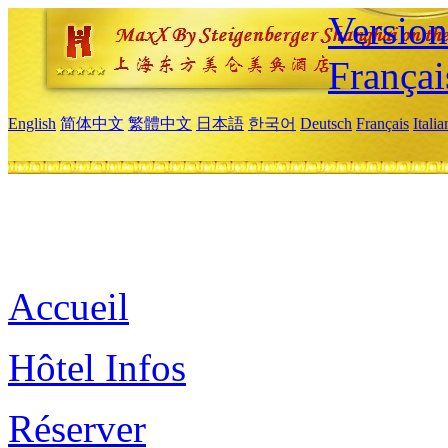
Versio
Françai
English
简体中文
繁體中文
日本語
한국어
Deutsch
Français
Itali
Accueil
Hôtel Infos
Réserver