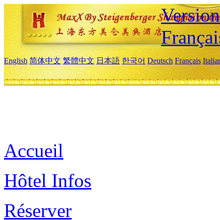
Versio
Françai
English
简体中文
繁體中文
日本語
한국어
Deutsch
Français
Itali
Accueil
Hôtel Infos
Réserver