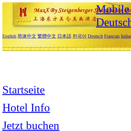
Mobile 
Deutsc
English
简体中文
繁體中文
日本語
한국어
Deutsch
Français
Itali
Startseite
Hotel Info
Jetzt buchen